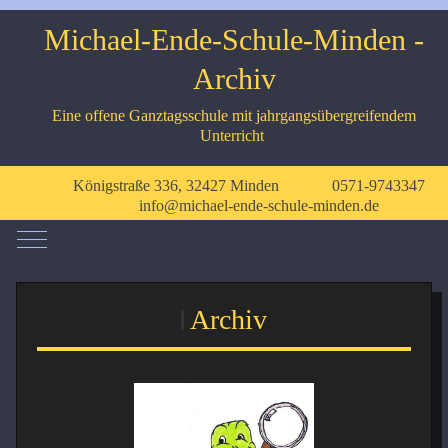
Michael-Ende-Schule-Minden -
Archiv
Eine offene Ganztagsschule mit jahrgangsübergreifendem
Unterricht
Königstraße 336, 32427 Minden
0571-9743347
info@michael-ende-schule-minden.de
Mobile Menu Toggle
Archiv