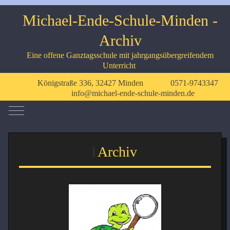
Michael-Ende-Schule-Minden -
Archiv
Eine offene Ganztagsschule mit jahrgangsübergreifendem
Unterricht
Königstraße 336, 32427 Minden
0571-9743347
info@michael-ende-schule-minden.de
Mobile Menu Toggle
Archiv