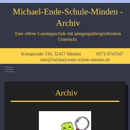
Michael-Ende-Schule-Minden -
Archiv
Eine offene Ganztagsschule mit jahrgangsübergreifendem
Unterricht
Königstraße 336, 32427 Minden
0571-9743347
info@michael-ende-schule-minden.de
Mobile Menu Toggle
Archiv