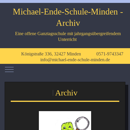
Michael-Ende-Schule-Minden -
Archiv
Eine offene Ganztagsschule mit jahrgangsübergreifendem
Unterricht
Königstraße 336, 32427 Minden
0571-9743347
info@michael-ende-schule-minden.de
Mobile Menu Toggle
Archiv